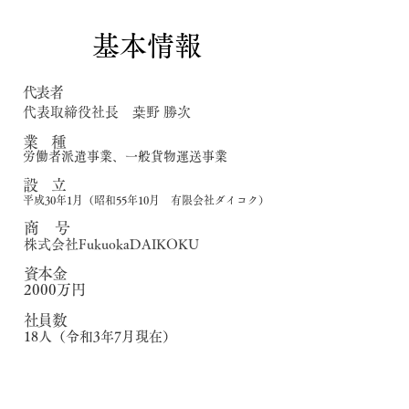
基本情報
代表者
代表取締役社長
桒野 勝次
業 種
労働者派遣事業、一般貨物運送事業
設 立
平成30年1月（昭和55年10月 有限会社ダイコク）
​商 号
株式会社FukuokaDAIKOKU
資本金
2000万円
社員数
18人（令和3年7月現在）