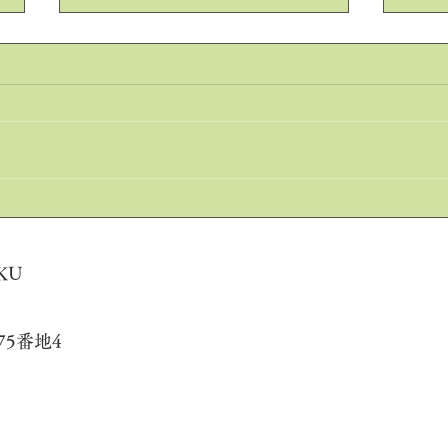
初夏
季節外れの長雨
KU
5番地4