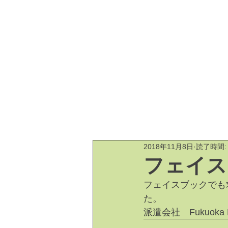
全ての記事
今すぐ始める
2018年11月8日
読了時間:
フェイス
フェイスブックでも
た。
派遣会社　Fukuoka D